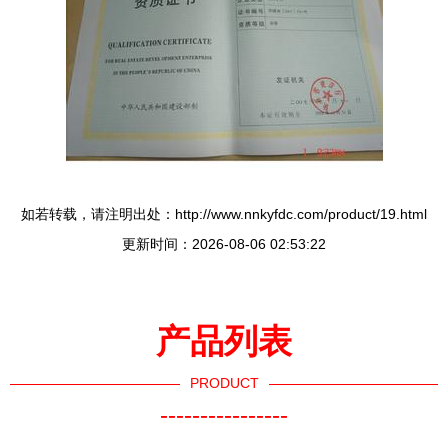
如若转载，请注明出处：http://www.nnkyfdc.com/product/19.html
更新时间：2026-08-06 02:53:22
产品列表
PRODUCT
----------------