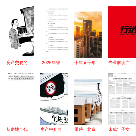
房产交易的
2025年智
十年又十年
专业解读广
通关密钥
慧社区房地
房地产居间
州一线地产
深度解析房
产开发居间
代理的嬗变
代理公司的
地产居间代
代理合同要
与回归
服务价值与
理服务全链
点解析
方法
条
从房地产代
房产中介向
重磅！北京
未成年子女