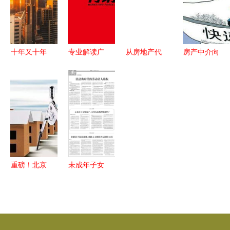
业价值解读
事房地产代
理服务全链
点解析
理 | 居间代
条
理迎整治新
规
十年又十年
专业解读广
从房地产代
房产中介向
房地产居间
州一线地产
理到资源管
房东收取中
代理的嬗变
代理公司的
理 焕新“管
介费的可行
与回归
服务价值与
理资源
性分析 一
方法
吧”的居间
场行业利益
智慧
的重构何以
成为可能
重磅！北京
未成年子女
直管公租房
房产变卖与
最新消息，
房地产居间
市场有惊
代理的法律
喜，值得关
边界