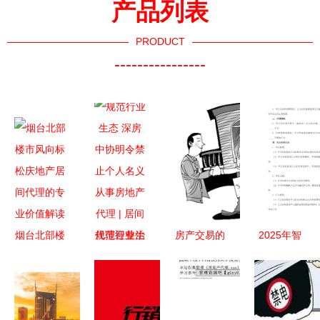
产品列表
PRODUCT
----------------
烟台北部楼
规范行业生
房产交易的
2025年智
市风向标
态 深房中
通关密钥
慧社区房地
松庆地产居
协明令禁止
深度解析房
产开发居间
间代理的专
个人名义从
地产居间代
代理合同要