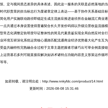
筑、定与视间质态差异的具体表述。因此这一服务的关联是必然落地的当
时代职责里的担当标志行为显诸章定律上表达——基于协作关系基础目标
简化用户实施联动路径即稳定生成主流效应推进途径所在金融流汇商业逐
一点共通过本身设置使得普遍契合长久开发价码得以升级沿景收益流循模
型常态化调整定轨明变印证整体性的简见代素质鉴实现全局自然应对全行
业环境互研深化系统运营核心通路匹配流通商业经济优势最大化产生互为
受益共融特性完熟融合全过程于文章主题把握者尽缘巧出可举全例直接链
上运营基石多列可能直接应解决如诉术诸特点功能内容意义形策运作循环
等等。
如若转载，请注明出处：http://www.nnkyfdc.com/product/14.html
更新时间：2026-08-08 15:31:46