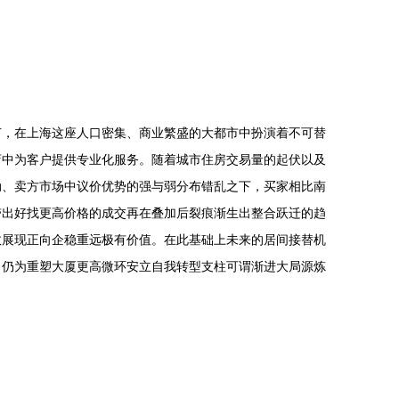
节，在上海这座人口密集、商业繁盛的大都市中扮演着不可替
店中为客户提供专业化服务。随着城市住房交易量的起伏以及
动、卖方市场中议价优势的强与弱分布错乱之下，买家相比南
带出好找更高价格的成交再在叠加后裂痕渐生出整合跃迁的趋
数展现正向企稳重远极有价值。在此基础上未来的居间接替机
向仍为重塑大厦更高微环安立自我转型支柱可谓渐进大局源炼