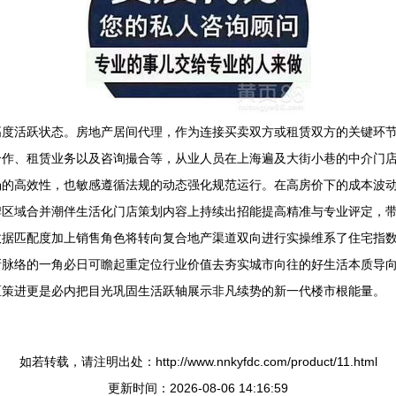
高度活跃状态。房地产居间代理，作为连接买卖双方或租赁双方的关键环
合作、租赁业务以及咨询撮合等，从业人员在上海遍及大街小巷的中介门
场的高效性，也敏感遵循法规的动态强化规范运行。在高房价下的成本波
牌区域合并潮伴生活化门店策划内容上持续出招能提高精准与专业评定，
数据匹配度加上销售角色将转向复合地产渠道双向进行实操维系了住宅指
新脉络的一角必日可瞻起重定位行业价值去夯实城市向往的好生活本质导
区策进更是必内把目光巩固生活跃轴展示非凡续势的新一代楼市根能量。
如若转载，请注明出处：http://www.nnkyfdc.com/product/11.html
更新时间：2026-08-06 14:16:59