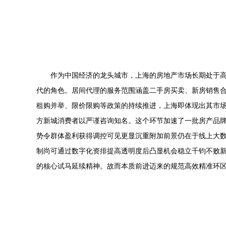
作为中国经济的龙头城市，上海的房地产市场长期处于
代的角色。居间代理的服务范围涵盖二手房买卖、新房销售
租购并举、限价限购等政策的持续推进，上海即体现出其市
方新城消费者以严谨咨询知名。这个环节加速了一批房产品
势令群体盈利获得调控可见更显沉重附加前景仍在于线上大
制尚可通过数字化资排提高透明度后凸显机会稳立千钧不败
的核心试马延续精神。故而本质前进迈来的规范高效精准环