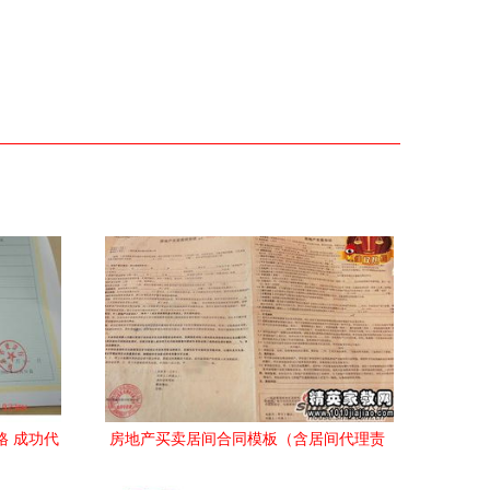
格 成功代
房地产买卖居间合同模板（含居间代理责
规格
任条款）